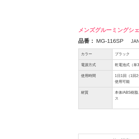
メンズグルーミングシェ
品番：
MG-116SP
JA
カラー
ブラック
電源方式
乾電池式（単3
使用時間
1日1回（1回
使用可能
材質
本体/ABS樹
ス