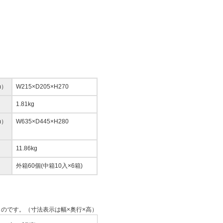
m）
W215×D205×H270
1.81kg
m）
W635×D445×H280
11.86kg
外箱60個(中箱10入×6箱)
のです。（寸法表示は幅×奥行×高）