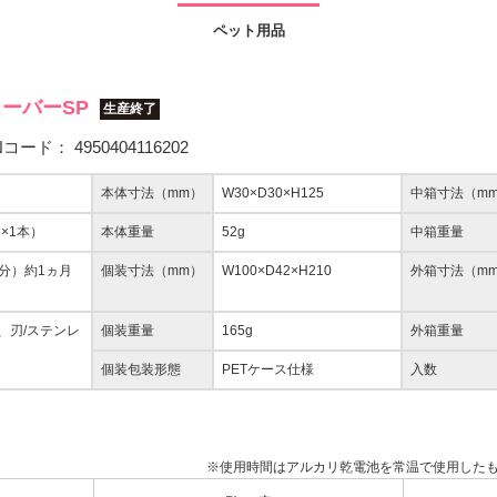
ペット用品
ーバーSP
生産終了
Nコード：
4950404116202
本体寸法（mm）
W30×D30×H125
中箱寸法（m
×1本）
本体重量
52g
中箱重量
2分）約1ヵ月
個装寸法（mm）
W100×D42×H210
外箱寸法（m
脂、刃/ステンレ
個装重量
165g
外箱重量
個装包装形態
PETケース仕様
入数
※使用時間はアルカリ乾電池を常温で使用したも