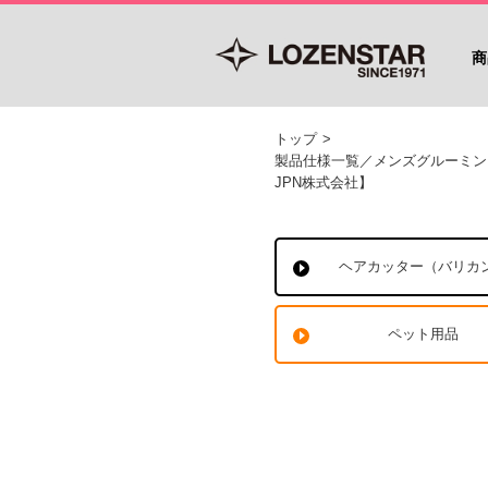
商
トップ
>
製品仕様一覧／メンズグルーミン
JPN株式会社】
ヘアカッター（バリカ
ペット用品