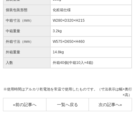
個装包装形態
化粧箱仕様
中箱寸法（mm）
W280×D320×H215
中箱重量
3.2kg
外箱寸法（mm）
W575×D650×H460
外箱重量
14.8kg
入数
外箱40個(中箱10入×4箱)
※使用時間はアルカリ乾電池を常温で使用したものです。（寸法表示は幅×奥行
×高）
«前の記事へ
一覧へ戻る
次の記事へ»