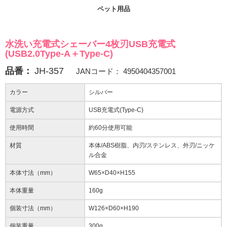
ペット用品
水洗い充電式シェーバー4枚刃USB充電式
(USB2.0Type-A＋Type-C)
品番：
JH-357
JANコード：
4950404357001
カラー
シルバー
電源方式
USB充電式(Type-C)
使用時間
約60分使用可能
材質
本体/ABS樹脂、内刃/ステンレス、外刃/ニッケ
ル合金
本体寸法（mm）
W65×D40×H155
本体重量
160g
個装寸法（mm）
W126×D60×H190
個装重量
300g