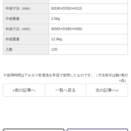
中箱寸法（mm）
W190×D350×H110
中箱重量
2.0kg
外箱寸法（mm）
W365×D390×H360
外箱重量
12.9kg
入数
120
※使用時間はアルカリ乾電池を常温で使用したものです。（寸法表示は幅×奥行
×高）
«前の記事へ
一覧へ戻る
次の記事へ»