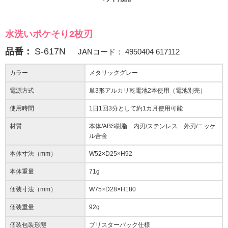
水洗いポケそり2枚刃
品番：
S-617N
JANコード：
4950404 617112
カラー
メタリックグレー
電源方式
単3形アルカリ乾電池2本使用（電池別売）
使用時間
1日1回3分として約1カ月使用可能
材質
本体/ABS樹脂 内刃/ステンレス 外刃/ニッケ
ル合金
本体寸法（mm）
W52×D25×H92
本体重量
71g
個装寸法（mm）
W75×D28×H180
個装重量
92g
個装包装形態
ブリスターパック仕様