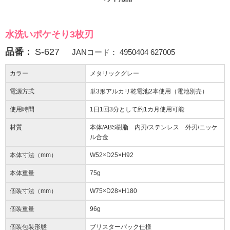
水洗いポケそり3枚刃
品番：
S-627
JANコード：
4950404 627005
カラー
メタリックグレー
電源方式
単3形アルカリ乾電池2本使用（電池別売）
使用時間
1日1回3分として約1カ月使用可能
材質
本体/ABS樹脂 内刃/ステンレス 外刃/ニッケ
ル合金
本体寸法（mm）
W52×D25×H92
本体重量
75g
個装寸法（mm）
W75×D28×H180
個装重量
96g
個装包装形態
ブリスターパック仕様