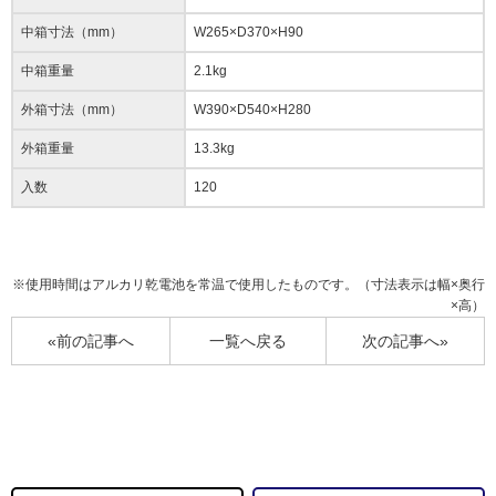
中箱寸法（mm）
W265×D370×H90
中箱重量
2.1kg
外箱寸法（mm）
W390×D540×H280
外箱重量
13.3kg
入数
120
※使用時間はアルカリ乾電池を常温で使用したものです。（寸法表示は幅×奥行
×高）
«前の記事へ
一覧へ戻る
次の記事へ»