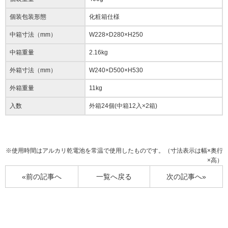
個装包装形態
化粧箱仕様
中箱寸法（mm）
W228×D280×H250
中箱重量
2.16kg
外箱寸法（mm）
W240×D500×H530
外箱重量
11kg
入数
外箱24個(中箱12入×2箱)
※使用時間はアルカリ乾電池を常温で使用したものです。（寸法表示は幅×奥行
×高）
«前の記事へ
一覧へ戻る
次の記事へ»