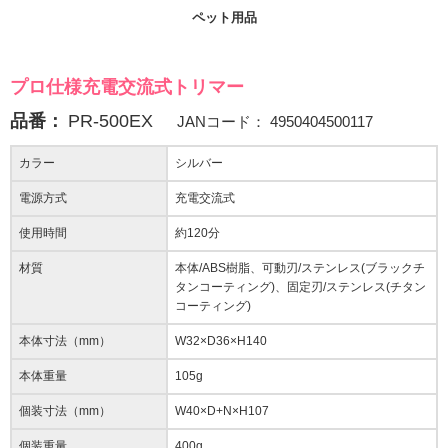
ペット用品
プロ仕様充電交流式トリマー
品番：
PR-500EX
JANコード：
4950404500117
カラー
シルバー
電源方式
充電交流式
使用時間
約120分
材質
本体/ABS樹脂、可動刃/ステンレス(ブラックチ
タンコーティング)、固定刃/ステンレス(チタン
コーティング)
本体寸法（mm）
W32×D36×H140
本体重量
105g
個装寸法（mm）
W40×D+N×H107
個装重量
400g