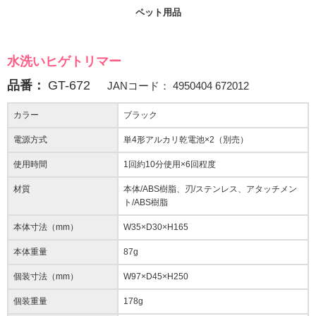
ペット用品
水洗いヒゲトリマー
品番：
GT-672
JANコード：
4950404 672012
カラー
ブラック
電源方式
単4形アルカリ乾電池×2（別売）
使用時間
1回約10分使用×6回程度
材質
本体/ABS樹脂、刃/ステンレス、アタッチメン
ト/ABS樹脂
本体寸法（mm）
W35×D30×H165
本体重量
87g
個装寸法（mm）
W97×D45×H250
個装重量
178g