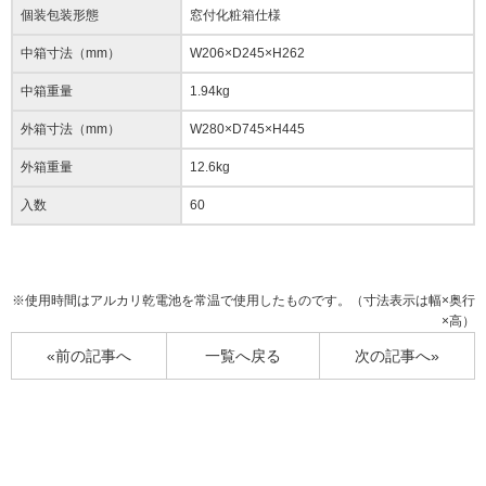
個装包装形態
窓付化粧箱仕様
中箱寸法（mm）
W206×D245×H262
中箱重量
1.94kg
外箱寸法（mm）
W280×D745×H445
外箱重量
12.6kg
入数
60
※使用時間はアルカリ乾電池を常温で使用したものです。（寸法表示は幅×奥行
×高）
«前の記事へ
一覧へ戻る
次の記事へ»