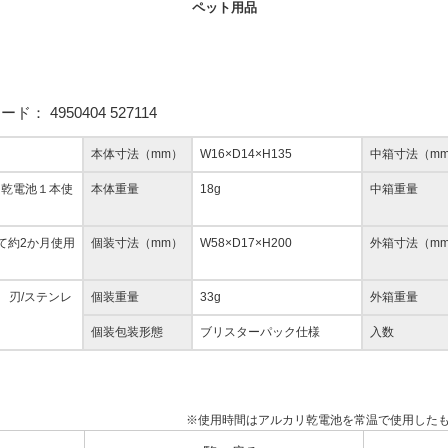
ペット用品
コード：
4950404 527114
本体寸法（mm）
W16×D14×H135
中箱寸法（m
リ乾電池１本使
本体重量
18g
中箱重量
て約2か月使用
個装寸法（mm）
W58×D17×H200
外箱寸法（m
脂 刃/ステンレ
個装重量
33g
外箱重量
個装包装形態
ブリスターパック仕様
入数
※使用時間はアルカリ乾電池を常温で使用したも