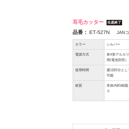
耳毛カッター
生産終了
品番：
ET-527N
JAN
カラー
シルバー
電源方式
単4形アルカ
用(電池別売）
使用時間
週1回5分とし
可能
材質
本体/ABS樹
ス