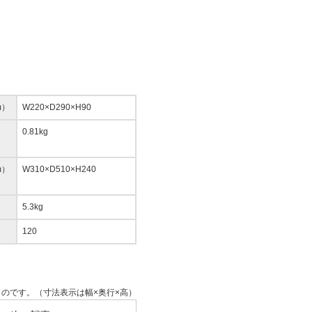
m）
W220×D290×H90
0.81kg
m）
W310×D510×H240
5.3kg
120
のです。（寸法表示は幅×奥行×高）