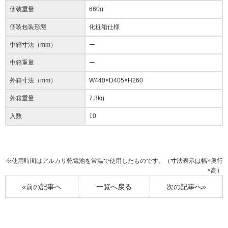
個装重量
660g
個装包装形態
化粧箱仕様
中箱寸法（mm）
ー
中箱重量
ー
外箱寸法（mm）
W440×D405×H260
外箱重量
7.3kg
入数
10
※使用時間はアルカリ乾電池を常温で使用したものです。（寸法表示は幅×奥行
×高）
«前の記事へ
一覧へ戻る
次の記事へ»