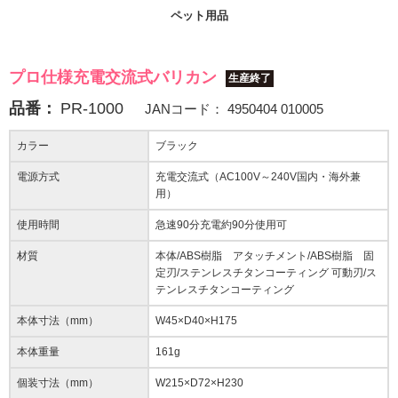
ペット用品
プロ仕様充電交流式バリカン
生産終了
品番：
PR-1000
JANコード：
4950404 010005
カラー
ブラック
電源方式
充電交流式（AC100V～240V国内・海外兼
用）
使用時間
急速90分充電約90分使用可
材質
本体/ABS樹脂 アタッチメント/ABS樹脂 固
定刃/ステンレスチタンコーティング 可動刃/ス
テンレスチタンコーティング
本体寸法（mm）
W45×D40×H175
本体重量
161g
個装寸法（mm）
W215×D72×H230