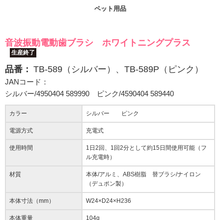
ペット用品
音波振動電動歯ブラシ ホワイトニングプラス
生産終了
品番：
TB-589（シルバー）、TB-589P（ピンク）
JANコード：
シルバー/4950404 589990 ピンク/4590404 589440
カラー
シルバー ピンク
電源方式
充電式
使用時間
1日2回、1回2分として約15日間使用可能（フ
ル充電時）
材質
本体/アルミ、ABS樹脂 替ブラシ/ナイロン
（デュポン製）
本体寸法（mm）
W24×D24×H236
本体重量
104g