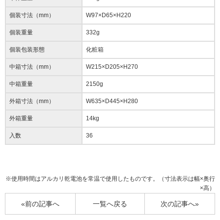
個装寸法（mm）
W97×D65×H220
個装重量
332g
個装包装形態
化粧箱
中箱寸法（mm）
W215×D205×H270
中箱重量
2150g
外箱寸法（mm）
W635×D445×H280
外箱重量
14kg
入数
36
※使用時間はアルカリ乾電池を常温で使用したものです。（寸法表示は幅×奥行
×高）
«前の記事へ
一覧へ戻る
次の記事へ»