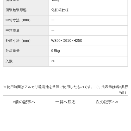
個装包装形態
化粧箱仕様
中箱寸法（mm）
ー
中箱重量
ー
外箱寸法（mm）
W350×D610×H250
外箱重量
9.5kg
入数
20
※使用時間はアルカリ乾電池を常温で使用したものです。（寸法表示は幅×奥行
×高）
«前の記事へ
一覧へ戻る
次の記事へ»