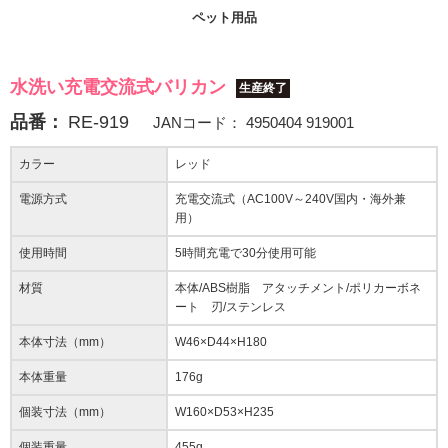
ペット用品
水洗い充電交流式バリカン
生産終了
品番：
RE-919
JANコード：
4950404 919001
カラー
レッド
電源方式
充電交流式（AC100V～240V国内・海外兼
用）
使用時間
5時間充電で30分使用可能
材質
本体/ABS樹脂 アタッチメント/ポリカーボネ
ート 刃/ステンレス
本体寸法（mm）
W46×D44×H180
本体重量
176g
個装寸法（mm）
W160×D53×H235
個装重量
455g