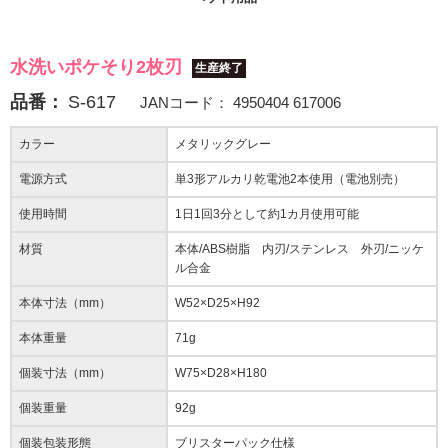
水洗いポケそり2枚刃
生産終了
品番：
S-617
JANコード：
4950404 617006
カラー
メタリックグレー
電源方式
単3形アルカリ乾電池2本使用（電池別売）
使用時間
1日1回3分として約1カ月使用可能
材質
本体/ABS樹脂 内刃/ステンレス 外刃/ニッケ
ル合金
本体寸法（mm）
W52×D25×H92
本体重量
71g
個装寸法（mm）
W75×D28×H180
個装重量
92g
個装包装形態
ブリスターパック仕様