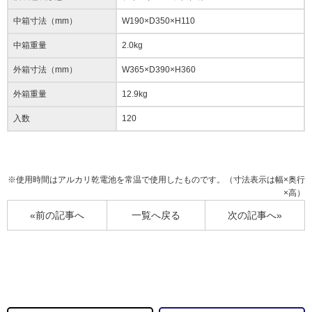
中箱寸法（mm）
W190×D350×H110
中箱重量
2.0kg
外箱寸法（mm）
W365×D390×H360
外箱重量
12.9kg
入数
120
※使用時間はアルカリ乾電池を常温で使用したものです。（寸法表示は幅×奥行
×高）
«前の記事へ
一覧へ戻る
次の記事へ»