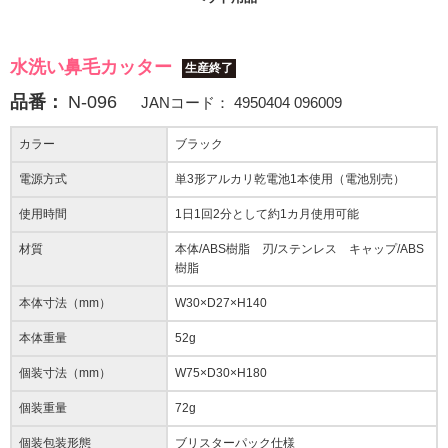
水洗い鼻毛カッター
生産終了
品番：
N-096
JANコード：
4950404 096009
カラー
ブラック
電源方式
単3形アルカリ乾電池1本使用（電池別売）
使用時間
1日1回2分として約1カ月使用可能
材質
本体/ABS樹脂 刃/ステンレス キャップ/ABS
樹脂
本体寸法（mm）
W30×D27×H140
本体重量
52g
個装寸法（mm）
W75×D30×H180
個装重量
72g
個装包装形態
ブリスターパック仕様