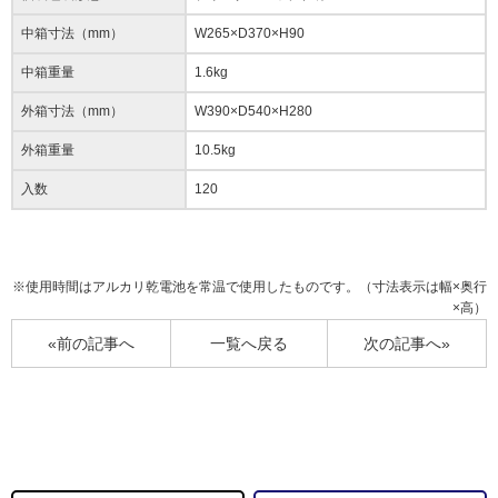
中箱寸法（mm）
W265×D370×H90
中箱重量
1.6kg
外箱寸法（mm）
W390×D540×H280
外箱重量
10.5kg
入数
120
※使用時間はアルカリ乾電池を常温で使用したものです。（寸法表示は幅×奥行
×高）
«前の記事へ
一覧へ戻る
次の記事へ»