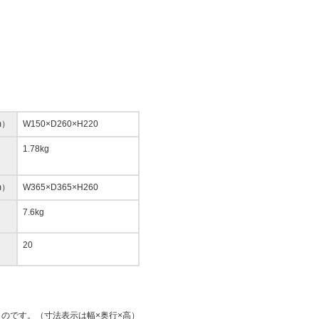
m）
W150×D260×H220
1.78kg
m）
W365×D365×H260
7.6kg
20
のです。（寸法表示は幅×奥行×高）