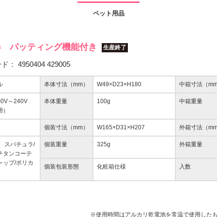
ペット用品
器 パッティング機能付き
生産終了
ード：
4950404 429005
ル
本体寸法（mm）
W49×D23×H180
中箱寸法（m
00V～240V
本体重量
100g
中箱重量
用）
個装寸法（mm）
W165×D31×H207
外箱寸法（m
脂 スパチュラ/
個装重量
325g
外箱重量
チタンコーテ
ャップ/ポリカ
個装包装形態
化粧箱仕様
入数
※使用時間はアルカリ乾電池を常温で使用したも