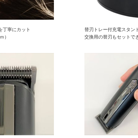
を丁寧にカット
替刃トレー付充電スタン
ｍｍ）
交換用の替刃もセットで