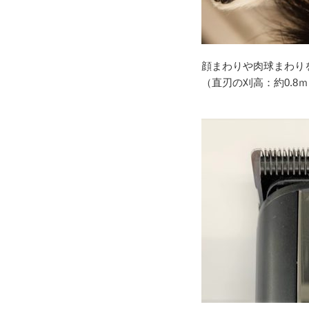
顔まわりや肉球まわり
（直刃の刈高：約0.8