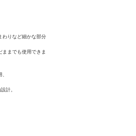
まわりなど細かな部分
だままでも使用できま
。
用、
動設計。